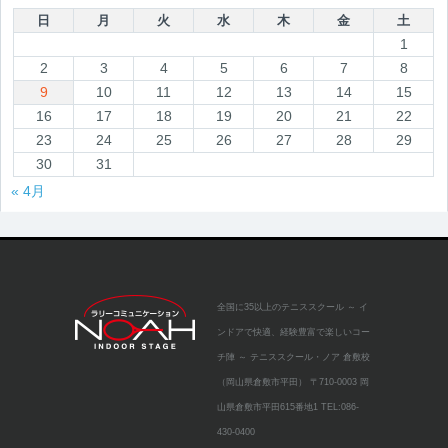
日
月
火
水
木
金
土
1
2
3
4
5
6
7
8
9
10
11
12
13
14
15
16
17
18
19
20
21
22
23
24
25
26
27
28
29
30
31
« 4月
全国に35以上のテニススクール
～ イ
ンドアで快適、経験豊富で楽しいコー
チ陣 ～
テニススクール・ノア 倉敷校
（岡山県倉敷市平田）
〒710-0003 岡
山県倉敷市平田615番地1
TEL:086-
430-0400