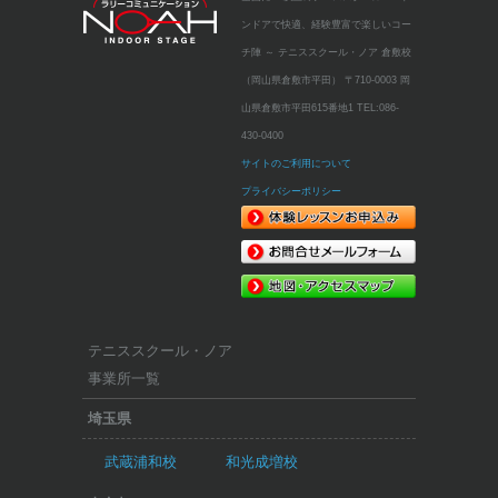
ンドアで快適、経験豊富で楽しいコー
チ陣 ～
テニススクール・ノア 倉敷校
（岡山県倉敷市平田）
〒710-0003 岡
山県倉敷市平田615番地1
TEL:086-
430-0400
サイトのご利用について
プライバシーポリシー
テニススクール・ノア
事業所一覧
埼玉県
武蔵浦和校
和光成増校