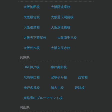
大阪池田校
大阪阿波座校
大阪横堤校
大阪通天閣前校
大阪都島校
大阪深江橋校
大阪天下茶屋校
大阪南千里校
大阪茨木校
大阪久宝寺校
兵庫県
HAT神戸校
神戸御影校
尼崎塚口校
宝塚伊丹校
西宮校
神戸名谷校
加古川校
姫路校
姫路青山ブルーマウント校
岡山県