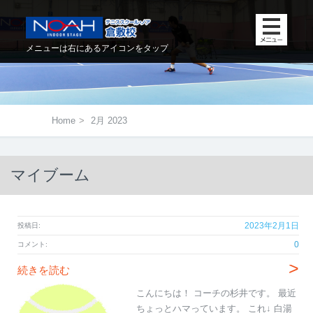
メニューは右にあるアイコンをタップ
Home
>
2月 2023
マイブーム
2023年2月1日
投稿日:
0
コメント:
>
続きを読む
こんにちは！ コーチの杉井です。 最近
ちょっとハマっています。 これ↓ 白湯